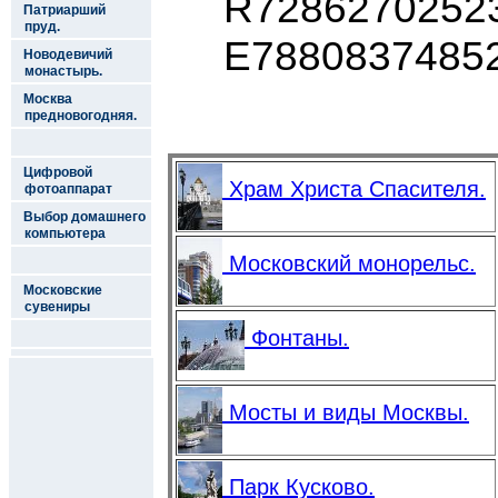
R7286270252
Патриарший
пруд.
E7880837485
Новодевичий
монастырь.
Москва
предновогодняя.
Цифровой
Храм Христа Спасителя.
фотоаппарат
Выбор домашнего
компьютера
Московский монорельс.
Московские
сувениры
Фонтаны.
Мосты и виды Москвы.
Парк Кусково.