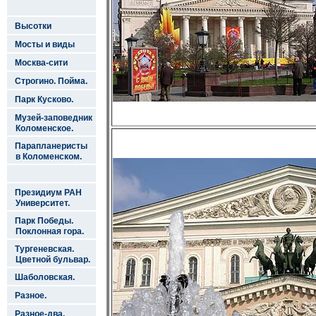
Высотки
Мосты и виды
Москва-сити
Строгино. Пойма.
Парк Кусково.
Музей-заповедник
Коломенское.
Парапланеристы
в Коломенском.
Президиум РАН
Университет.
Парк Победы.
Поклонная гора.
Тургеневская.
Цветной бульвар.
Шаболовская.
Разное.
Разное-два.