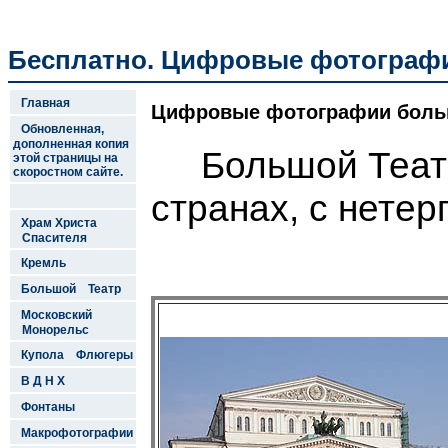
Бесплатно. Цифровые фотограф
Главная
Цифровые фотографии больш
Обновленная,
дополненная копия
Большой Театр 
этой страницы на
скоростном сайте.
странах, с нетер
Храм Христа
Спасителя
Кремль
Большой Театр
Московский
Монорельс
Купола Флюгеры
В Д Н Х
Фонтаны
Макрофотографии