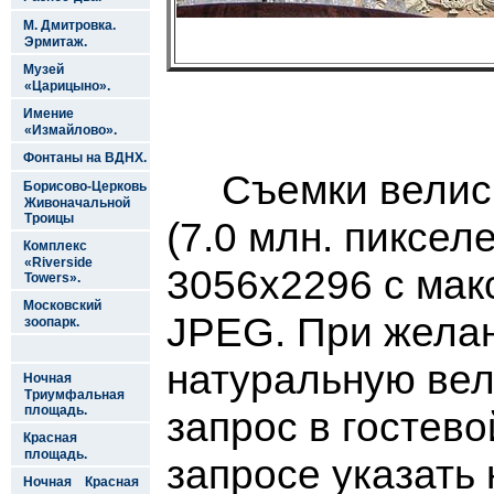
М. Дмитровка.
Эрмитаж.
Музей
«Царицыно».
Имение
«Измайлово».
Фонтаны на ВДНХ.
Съемки велись 
Борисово-Церковь
Живоначальной
Троицы
(7.0 млн. пиксе
Комплекс
«Riverside
3056х2296 с мак
Towers».
Московский
JPEG. При жела
зоопарк.
натуральную вел
Ночная
Триумфальная
площадь.
запрос в гостево
Красная
площадь.
запросе указать
Ночная Красная