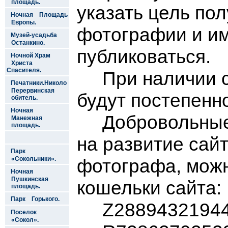
площадь.
указать цель по
Ночная Площадь
Европы.
фотографии и им
Музей-усадьба
Останкино.
публиковаться.
Ночной Храм
Христа
Спасителя.
При наличии св
Печатники.Николо
Перервинская
будут постепенн
обитель.
Ночная
Добровольные п
Манежная
площадь.
на развитие сай
Парк
«Сокольники».
фотографа, мож
Ночная
Пушкинская
кошельки сайта:
площадь.
Парк Горького.
Z2889432194
Поселок
«Сокол».